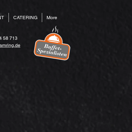
NT
CATERING
More
4 58 713
amring.de